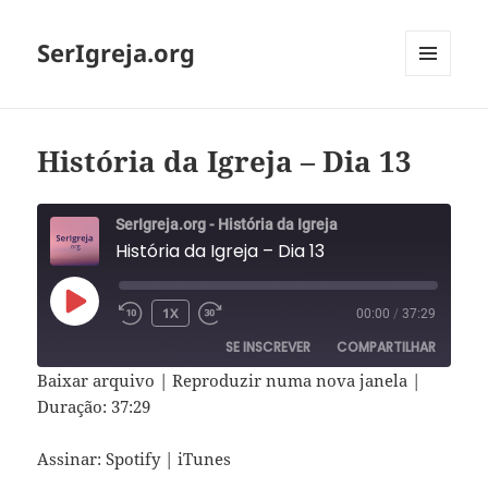
SerIgreja.org
MENU
E
WIDGETS
História da Igreja – Dia 13
SerIgreja.org - História da Igreja
História da Igreja – Dia 13
REPRODUZIR
1X
00:00
/
37:29
EPISÓDIO
SE INSCREVER
COMPARTILHAR
Baixar arquivo
|
Reproduzir numa nova janela
|
COMPAR
Duração: 37:29
Spotify
iTunes
TILHAR
FEED RSS
LINK
Assinar:
Spotify
|
iTunes