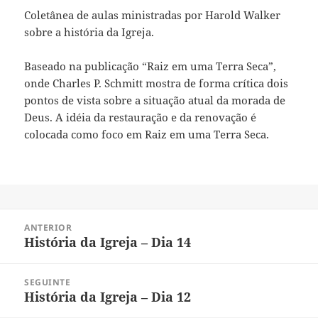
INCORPO
RAR
Coletânea de aulas ministradas por Harold Walker
sobre a história da Igreja.
Baseado na publicação “Raiz em uma Terra Seca”,
onde Charles P. Schmitt mostra de forma crítica dois
pontos de vista sobre a situação atual da morada de
Deus. A idéia da restauração e da renovação é
colocada como foco em Raiz em uma Terra Seca.
Navegação
ANTERIOR
de
História da Igreja – Dia 14
Post
Post
anterior:
SEGUINTE
História da Igreja – Dia 12
Próximo
post: