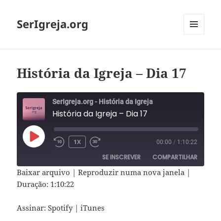
SerIgreja.org
MENU
E
WIDGETS
História da Igreja – Dia 17
SerIgreja.org - História da Igreja
História da Igreja – Dia 17
REPRODUZIR
1X
00:00
/
1:10:22
EPISÓDIO
SE INSCREVER
COMPARTILHAR
Baixar arquivo
|
Reproduzir numa nova janela
|
COMPAR
Duração: 1:10:22
Spotify
iTunes
TILHAR
FEED RSS
LINK
Assinar:
Spotify
|
iTunes