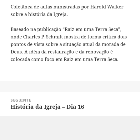
INCORPO
RAR
Coletânea de aulas ministradas por Harold Walker
sobre a história da Igreja.
Baseado na publicação “Raiz em uma Terra Seca”,
onde Charles P. Schmitt mostra de forma crítica dois
pontos de vista sobre a situação atual da morada de
Deus. A idéia da restauração e da renovação é
colocada como foco em Raiz em uma Terra Seca.
Navegação
SEGUINTE
de
História da Igreja – Dia 16
Próximo
Post
post: