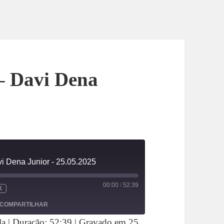
– Davi Dena
i Dena Junior - 25.05.2025
00:00
/
52:39
X
COMPARTILHAR
la
|
Duração: 52:39
|
Gravado em 25