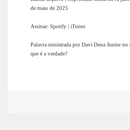
COMPART
Spotify
iTunes
de maio de 2025
ILHAR
FEED RSS
LINK
Assinar:
Spotify
|
iTunes
INCORPO
RAR
Palavra ministrada por Davi Dena Junior no
que é a verdade?